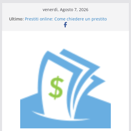
Salta
venerdì, Agosto 7, 2026
al
Ultimo:
Prestiti online: Come chiedere un prestito
contenuto
personale
Guida al prestito: tutto quello che c’è da sapere
L’Italia sul podio dell’efficienza energetica
Scadenza 730: compilazione a chi rivolgersi
Tutto ciò che dovete sapere sulle carte di credito
a saldo