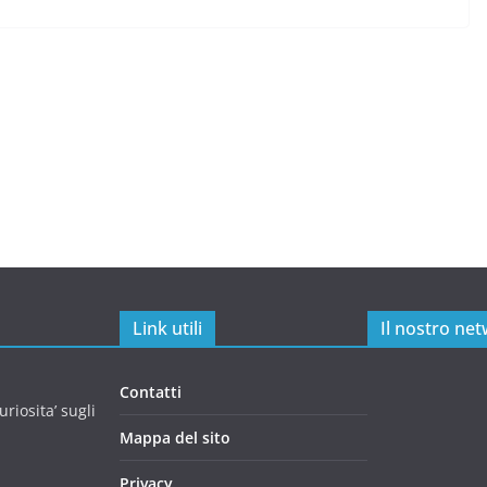
Link utili
Il nostro ne
Contatti
riosita’ sugli
Mappa del sito
Privacy