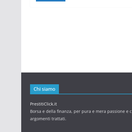
Chi siamo
PrestitiClick.it
Borsa e della finanza, per pura e mera passione e cu
argomenti trattati.