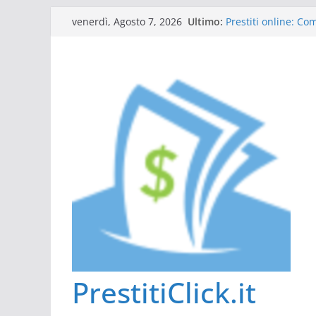
Salta
Ultimo:
Prestiti online: C
venerdì, Agosto 7, 2026
al
Guida al prestito: 
L’Italia sul podio d
contenuto
Scadenza 730: comp
Tutto ciò che dovet
PrestitiClick.it