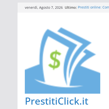
Salta
Ultimo:
Prestiti online: C
venerdì, Agosto 7, 2026
al
Guida al prestito: 
L’Italia sul podio d
contenuto
Scadenza 730: comp
Tutto ciò che dovet
PrestitiClick.it