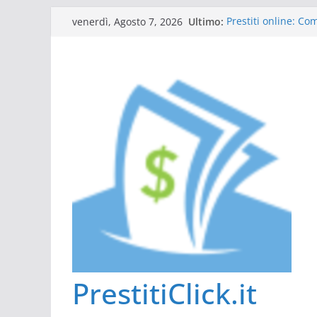
Salta
Ultimo:
Prestiti online: C
venerdì, Agosto 7, 2026
al
Guida al prestito: 
L’Italia sul podio d
contenuto
Scadenza 730: comp
Tutto ciò che dovet
PrestitiClick.it