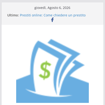
Salta
giovedì, Agosto 6, 2026
al
Tutto ciò che dovete sapere sulle carte di credito
Ultimo:
a saldo
contenuto
Prestiti online: Come chiedere un prestito
personale
Guida al prestito: tutto quello che c’è da sapere
L’Italia sul podio dell’efficienza energetica
Scadenza 730: compilazione a chi rivolgersi