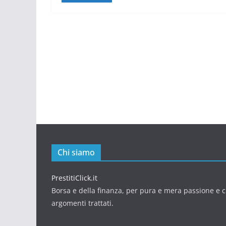
Chi siamo
PrestitiClick.it
Borsa e della finanza, per pura e mera passione e cu
argomenti trattati.