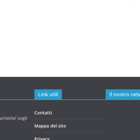
Link utili
Il nostro ne
Contatti
riosita’ sugli
Mappa del sito
Privacy