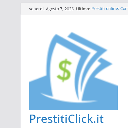
Salta
Ultimo:
Prestiti online: C
venerdì, Agosto 7, 2026
al
Guida al prestito: 
L’Italia sul podio d
contenuto
Scadenza 730: comp
Tutto ciò che dovet
PrestitiClick.it