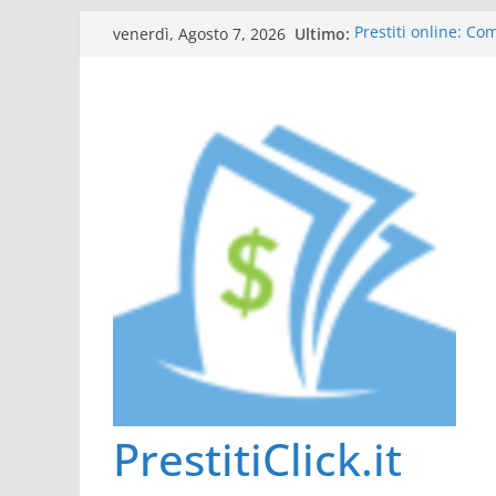
Salta
Ultimo:
Prestiti online: C
venerdì, Agosto 7, 2026
al
Guida al prestito: 
L’Italia sul podio d
contenuto
Scadenza 730: comp
Tutto ciò che dovet
PrestitiClick.it