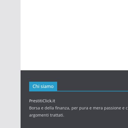
Chi siamo
PrestitiClick.it
Borsa e della finanza, per pura e mera passione e cu
argomenti trattati.