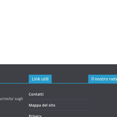
Link utili
Il nostro ne
Contatti
riosita’ sugli
Mappa del sito
Privacy