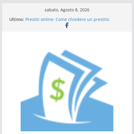
Salta
sabato, Agosto 8, 2026
al
Ultimo:
Prestiti online: Come chiedere un prestito
contenuto
personale
Guida al prestito: tutto quello che c’è da sapere
L’Italia sul podio dell’efficienza energetica
Scadenza 730: compilazione a chi rivolgersi
Tutto ciò che dovete sapere sulle carte di credito
a saldo