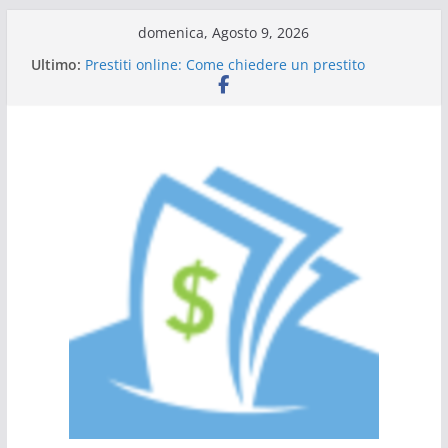
Salta
domenica, Agosto 9, 2026
al
Ultimo:
Prestiti online: Come chiedere un prestito
contenuto
personale
Guida al prestito: tutto quello che c’è da sapere
L’Italia sul podio dell’efficienza energetica
Scadenza 730: compilazione a chi rivolgersi
Tutto ciò che dovete sapere sulle carte di credito
a saldo