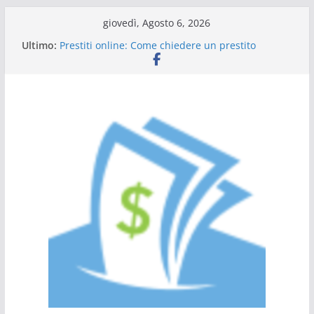
Salta
giovedì, Agosto 6, 2026
al
Ultimo:
Prestiti online: Come chiedere un prestito
contenuto
personale
Guida al prestito: tutto quello che c’è da sapere
L’Italia sul podio dell’efficienza energetica
Scadenza 730: compilazione a chi rivolgersi
Tutto ciò che dovete sapere sulle carte di credito
a saldo