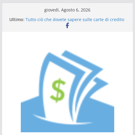
Salta
giovedì, Agosto 6, 2026
al
Ultimo:
Tutto ciò che dovete sapere sulle carte di credito
contenuto
a saldo
Prestiti online: Come chiedere un prestito
personale
Guida al prestito: tutto quello che c’è da sapere
L’Italia sul podio dell’efficienza energetica
Scadenza 730: compilazione a chi rivolgersi