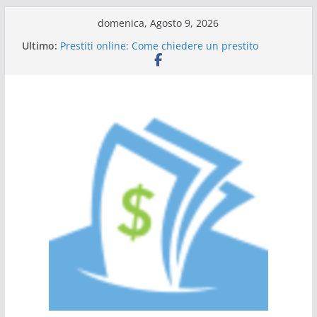
Salta
domenica, Agosto 9, 2026
al
Ultimo:
Prestiti online: Come chiedere un prestito
contenuto
personale
Guida al prestito: tutto quello che c’è da sapere
L’Italia sul podio dell’efficienza energetica
Scadenza 730: compilazione a chi rivolgersi
Tutto ciò che dovete sapere sulle carte di credito
a saldo