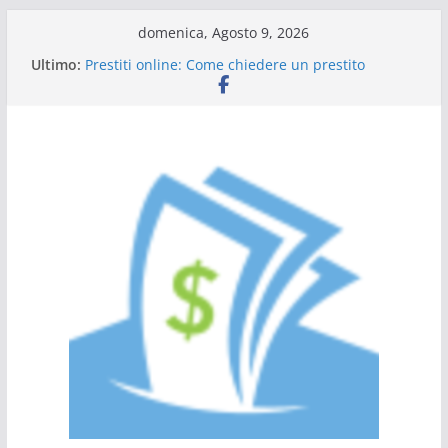
Salta
domenica, Agosto 9, 2026
al
Ultimo:
Prestiti online: Come chiedere un prestito
contenuto
personale
Guida al prestito: tutto quello che c’è da sapere
L’Italia sul podio dell’efficienza energetica
Scadenza 730: compilazione a chi rivolgersi
Tutto ciò che dovete sapere sulle carte di credito
a saldo