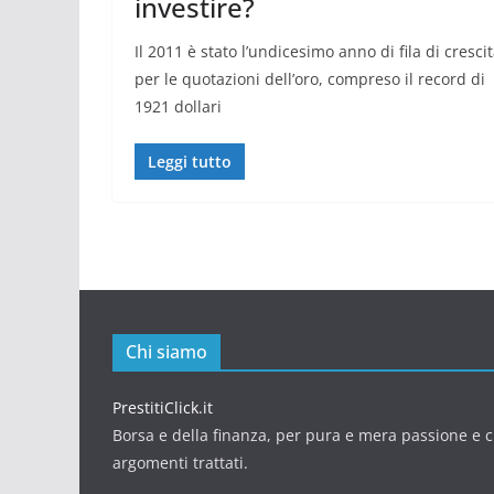
investire?
Il 2011 è stato l’undicesimo anno di fila di cresci
per le quotazioni dell’oro, compreso il record di
1921 dollari
Leggi tutto
Chi siamo
PrestitiClick.it
Borsa e della finanza, per pura e mera passione e cu
argomenti trattati.