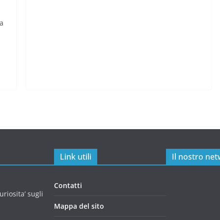
ta
Link utili
Il nostro ne
Contatti
riosita’ sugli
Mappa del sito