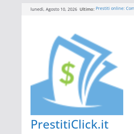
Salta
Ultimo:
Prestiti online: C
lunedì, Agosto 10, 2026
al
Guida al prestito: 
L’Italia sul podio d
contenuto
Scadenza 730: comp
Tutto ciò che dovet
PrestitiClick.it