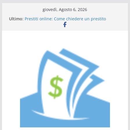
Salta
giovedì, Agosto 6, 2026
al
Ultimo:
Prestiti online: Come chiedere un prestito
contenuto
personale
Guida al prestito: tutto quello che c’è da sapere
L’Italia sul podio dell’efficienza energetica
Scadenza 730: compilazione a chi rivolgersi
Tutto ciò che dovete sapere sulle carte di credito
a saldo