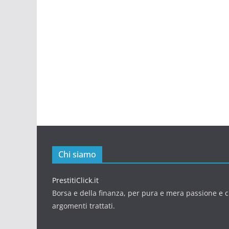
Chi siamo
PrestitiClick.it
Borsa e della finanza, per pura e mera passione e cu
argomenti trattati.