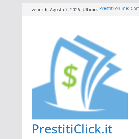
Salta
Ultimo:
Prestiti online: C
venerdì, Agosto 7, 2026
al
Guida al prestito: 
L’Italia sul podio d
contenuto
Scadenza 730: comp
Tutto ciò che dovet
PrestitiClick.it