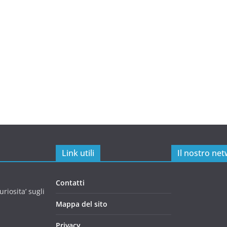
Link utili
Il nostro ne
Contatti
riosita’ sugli
Mappa del sito
Privacy