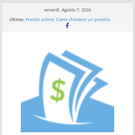
Salta
venerdì, Agosto 7, 2026
al
Ultimo:
Prestiti online: Come chiedere un prestito
contenuto
personale
Guida al prestito: tutto quello che c’è da sapere
L’Italia sul podio dell’efficienza energetica
Scadenza 730: compilazione a chi rivolgersi
Tutto ciò che dovete sapere sulle carte di credito
a saldo