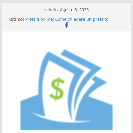
Salta
sabato, Agosto 8, 2026
al
Ultimo:
Prestiti online: Come chiedere un prestito
contenuto
personale
Guida al prestito: tutto quello che c’è da sapere
L’Italia sul podio dell’efficienza energetica
Scadenza 730: compilazione a chi rivolgersi
Tutto ciò che dovete sapere sulle carte di credito
a saldo